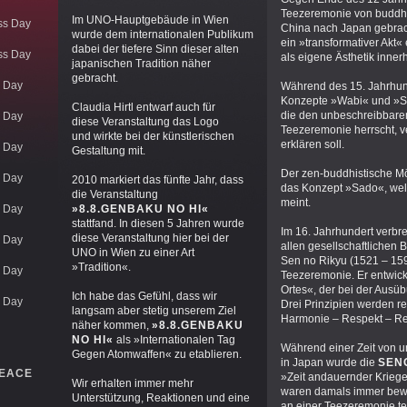
Teezeremonie von buddh
Im UNO-Hauptgebäude in Wien
ss Day
China nach Japan gebrac
wurde dem internationalen Publikum
ein »transformativer Akt« 
dabei der tiefere Sinn dieser alten
ss Day
als eigene Ästhetik inne
japanischen Tradition näher
gebracht.
 Day
Während des 15. Jahrhun
Konzepte »Wabi« und »Sa
Claudia Hirtl entwarf auch für
die den unbeschreibbaren
 Day
diese Veranstaltung das Logo
Teezeremonie herrscht, 
und wirkte bei der künstlerischen
erklären soll.
 Day
Gestaltung mit.
Der zen-buddhistische M
 Day
2010 markiert das fünfte Jahr, dass
das Konzept »Sado«, we
die Veranstaltung
meint.
 Day
»8.8.GENBAKU NO HI«
stattfand. In diesen 5 Jahren wurde
Im 16. Jahrhundert verbre
diese Veranstaltung hier bei der
 Day
allen gesellschaftlichen 
UNO in Wien zu einer Art
Sen no Rikyu (1521 – 1591
»Tradition«.
 Day
Teezeremonie. Er entwick
Ortes«, der bei der Ausüb
Ich habe das Gefühl, dass wir
 Day
Drei Prinzipien werden ref
langsam aber stetig unserem Ziel
Harmonie – Respekt – Rein
näher kommen,
»8.8.GENBAKU
NO HI«
als »Internationalen Tag
Während einer Zeit von u
Gegen Atomwaffen« zu etablieren.
in Japan wurde die
SEN
EACE
»Zeit andauernder Krieg
Wir erhalten immer mehr
waren damals immer bewa
Unterstützung, Reaktionen und eine
an einer Teezeremonie te