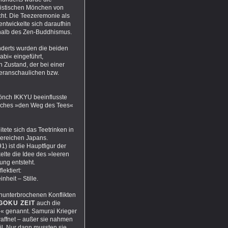
istischen Mönchen von
ht. Die Teezeremonie als
entwickelte sich daraufhin
rhalb des Zen-Buddhismus.
derts wurden die beiden
bi« eingeführt,
 Zustand, der bei einer
veranschaulichen bzw.
önch IKKYU beeinflusste
lches »den Weg des Tees«
itete sich das Teetrinken in
Bereichen Japans.
) ist die Hauptfigur der
elte die Idee des »leeren
ung entsteht.
lektiert:
heit – Stille.
nunterbrochenen Konflikten
GOKU ZEIT
auch die
e« genannt. Samurai Krieger
ffnet – außer sie nahmen
il. Nur dann mussten sie