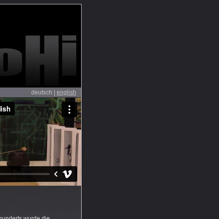
deutsch |
english
E
underts wurde die