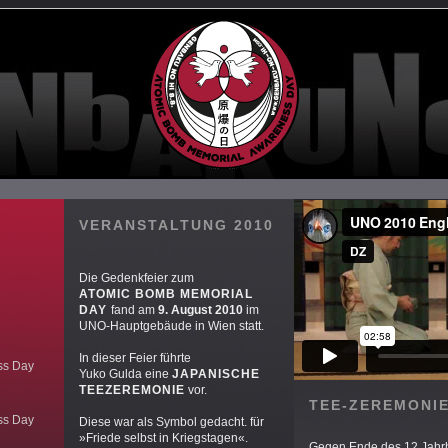
VERANSTALTUNG 2010
Die Gedenkfeier zum
ATOMIC BOMB MEMORIAL
DAY
fand am
9. August 2010
im
UNO-Hauptgebäude in Wien statt.
In dieser Feier führte
ss Day
Yuko Gulda eine
JAPANISCHE
TEEZEREMONIE
vor.
TEE-ZEREMONI
ss Day
Diese war als Symbol gedacht. für
»Friede selbst in Kriegstagen«.
Gegen Ende des 12 Jahrh