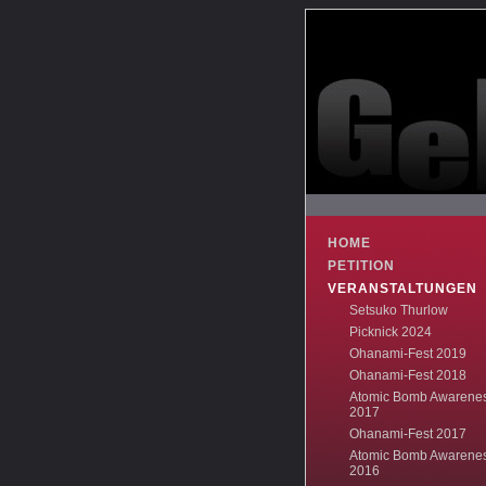
HOME
PETITION
VERANSTALTUNGEN
Setsuko Thurlow
Picknick 2024
Ohanami-Fest 2019
Ohanami-Fest 2018
Atomic Bomb Awarene
2017
Ohanami-Fest 2017
Atomic Bomb Awarene
2016