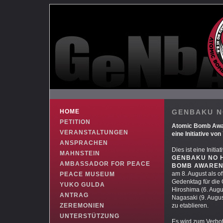
HOME
GENBAKU N
PETITION
Atomic Bomb Awa
VERANSTALTUNGEN
eine Initiative vo
ANSPRACHEN
Dies ist eine Initia
MAHNSTEIN
GENBAKU NO H
AMBASSADOR FOR PEACE
BOMB AWAREN
am 8. August als off
PEACE MUSEUM
Gedenktag für die 
YUKO GULDA
Hiroshima (6. Aug
ANTRAG
Nagasaki (9. Augu
ZEREMONIEN
zu etablieren.
UNTERSTÜTZUNG
Es wird zum Verbot