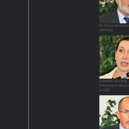
Dr. Klaus Renolder
(IPPNW)
Gabriele Gil-Feigl
(Permanent Mission
to UN)