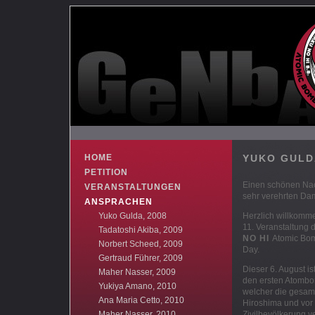
HOME
YUKO GULD
PETITION
Einen schönen Na
VERANSTALTUNGEN
sehr verehrten Da
ANSPRACHEN
Yuko Gulda, 2008
Herzlich willkomm
11. Veranstaltung 
Tadatoshi Akiba, 2009
NO HI
Atomic Bo
Norbert Scheed, 2009
Day.
Gertraud Führer, 2009
Dieser 6. August is
Maher Nasser, 2009
den ersten Atomb
Yukiya Amano, 2010
welcher die gesam
Ana Maria Cetto, 2010
Hiroshima und vor
Maher Nasser, 2010
Zivilbevölkerung ve