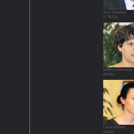
Jean Dupreez
(CTBTO)
Bettina Schieraus
(IFOR)
Laura Widela
(IAEA)