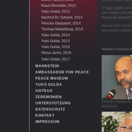
Klaus Renolder, 2012
3 Tage später, am 
Yuko Gulda, 2013
eine weitere Atom
Nachruf Dr. Scheed, 2014
Nagasaki abgewor
Péricles Gasparini, 2014
Dieses Jahr ist der
Thomas Mützelburg, 2014
von dieser histori
Yuko Gulda, 2014
Yuko Gulda, 2015
Yuko Gulda, 2016
Weitere Ansprache
Alissa Jachs, 2016
Yuko Gulda, 2017
MAHNSTEIN
AMBASSADOR FOR PEACE
PEACE MUSEUM
YUKO GULDA
ANTRAG
ZEREMONIEN
Péricles Gasparini
UNTERSTÜTZUNG
(UNODA)
DATENSCHUTZ
KONTAKT
IMPRESSUM